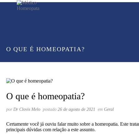
O QUE É HOMEOPATIA?
O que é homeopatia?
por
Dr Clovis Melo
postado
26 de agosto de 2021
em
Geral
Certamente você já ouviu falar muito sobre a homeopatia. Este trat
principais dúvidas com relação a este assunto.