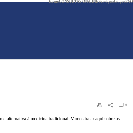
Home
CONSULTAS ON-LINE
Serviços
Artigos
FAQ
0
 alternativa à medicina tradicional. Vamos tratar aqui sobre as