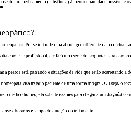
 a dose de um medicamento (substância) à menor quantidade possível e
mo.
meopático?
omeopático. Por se tratar de uma abordagem diferente da medicina tra
ta com este profissional, ele fará uma série de perguntas para compre
as a pessoa está passando e situações da vida que estão acarretando a 
homeopata visa tratar o paciente de uma forma integral. Ou seja, o fo
ue o médico homeopata solicite exames para chegar a um diagnóstico ma
s doses, horários e tempo de duração do tratamento.